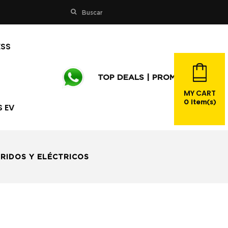
Buscar
ESS
TOP DEALS | PROMOS
MY CART
0
item(s)
S EV
RICOS