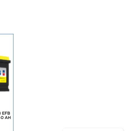
 EFB
60 AH