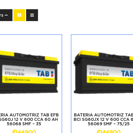
rs
ERIA AUTOMOTRIZ TAB EFB
BATERIA AUTOMOTRIZ TAB
 SG60J 12 V 600 CCA 60 AH
BCI SG60JX 12 V 600 CCA 
56068 SMF – 35
56069 SMF – 75/25
₡
144900
₡
144900